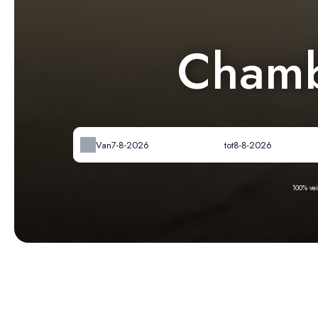
Chamb
Van
tot
100% ve