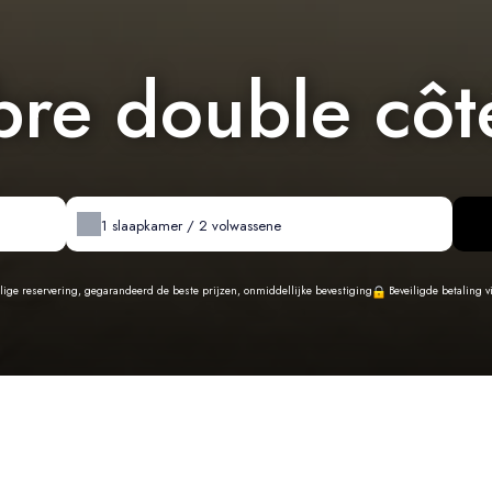
re double côté
1
slaapkamer /
2
volwassene
ilige reservering, gegarandeerd de beste prijzen, onmiddellijke bevestiging
Beveiligde betaling v