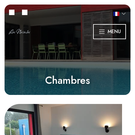
Les Naïades
MENU
Chambres