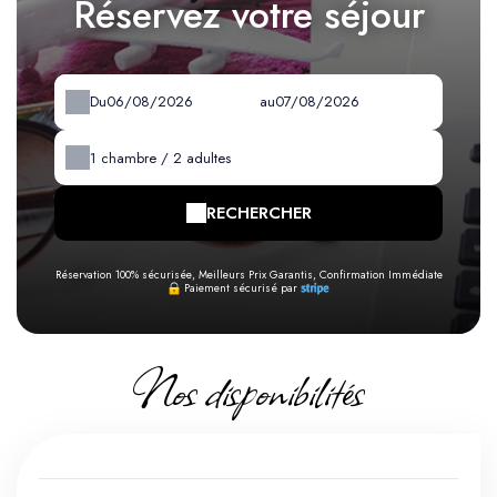
Réservez votre séjour
Du
au
1
chambre /
2
adultes
RECHERCHER
Réservation 100% sécurisée, Meilleurs Prix Garantis, Confirmation Immédiate
Paiement sécurisé par
Nos disponibilités