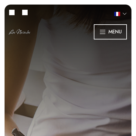
Les Naïades
MENU